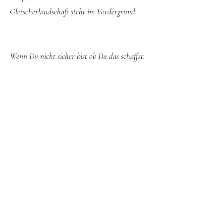
Gletscherlandschaft steht im Vordergrund.
Wenn Du nicht sicher bist ob Du das schaffst,
ruf mich doch an und wir versuchen im
Gespräch herauszufinden ob diese Tour zu
Deinen Fähigkeiten passt.
TeilnehmerInnen: min. 2; max 8
Verpflegung aus dem Rucksack ist selber
mitzubringen. Eine detaillierte Packliste sende
ich Dir nach der Anmeldung zu.
Kosten pro Person: CHF 197.-- (182.-- für SAC
Mitglieder) inkl. qualifizierter Wanderleitung,